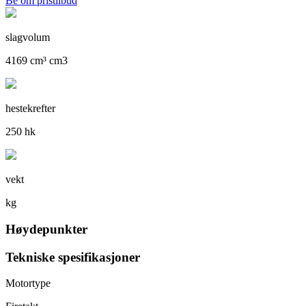
Be om pristilbud
slagvolum
4169 cm³ cm3
hestekrefter
250 hk
vekt
kg
Høydepunkter
Tekniske spesifikasjoner
Motortype