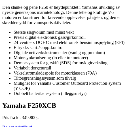
Den slanke og pene F250 er høydepunktet i Yamahas utvikling av
nyeste generasjons marinteknologi. Denne lette og kraftige V6-
motoren er konstruert for krevende opplevelser på sjøen, og den er
skreddersydd for vannsportsaktiviteter.
Største slagvolum med minst vekt
Presis digital elektronisk gass/girkontroll
24-ventilers DOHC med elektronisk bensininnsprøyting (EFI)
Ettrykks start-/stopp-kontroll
Digitale nettverksinstrumenter (vanlig og premium)
Motorsynkronisering (to eller tre motorer)
Dempesystem for girskift (SDS) for myk girveksling
Variabelt dorgeturtall
Vekselstrømsladespole for motorklassen (70A)
Tiltbegrensningssystem som tilvalg
Mulighet for Yamaha Customer Outboard Protection-system
(Y-COP)
Dobbelt batteriladesystem (tilleggsutstyr)
Yamaha F250XCB
Pris fra kr. 349.800,-