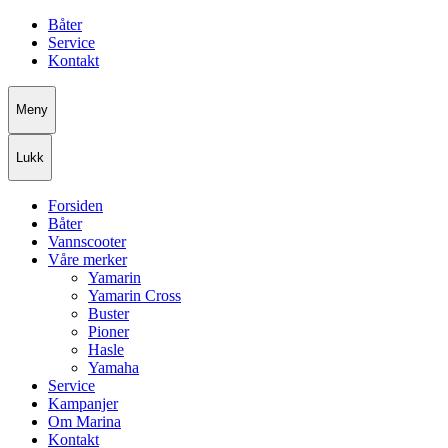
Båter
Service
Kontakt
Meny
Lukk
Forsiden
Båter
Vannscooter
Våre merker
Yamarin
Yamarin Cross
Buster
Pioner
Hasle
Yamaha
Service
Kampanjer
Om Marina
Kontakt