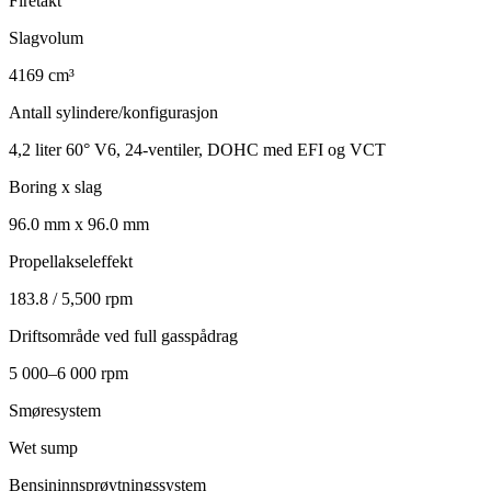
Firetakt
Slagvolum
4169 cm³
Antall sylindere/konfigurasjon
4,2 liter 60° V6, 24-ventiler, DOHC med EFI og VCT
Boring x slag
96.0 mm x 96.0 mm
Propellakseleffekt
183.8 / 5,500 rpm
Driftsområde ved full gasspådrag
5 000–6 000 rpm
Smøresystem
Wet sump
Bensininnsprøytningssystem