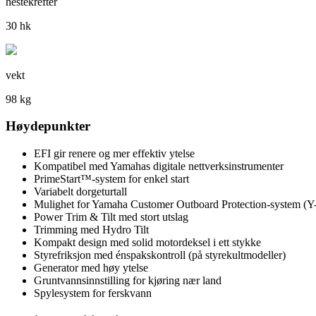
hestekrefter
30 hk
vekt
98 kg
Høydepunkter
EFI gir renere og mer effektiv ytelse
Kompatibel med Yamahas digitale nettverksinstrumenter
PrimeStart™-system for enkel start
Variabelt dorgeturtall
Mulighet for Yamaha Customer Outboard Protection-system (
Power Trim & Tilt med stort utslag
Trimming med Hydro Tilt
Kompakt design med solid motordeksel i ett stykke
Styrefriksjon med énspakskontroll (på styrekultmodeller)
Generator med høy ytelse
Gruntvannsinnstilling for kjøring nær land
Spylesystem for ferskvann