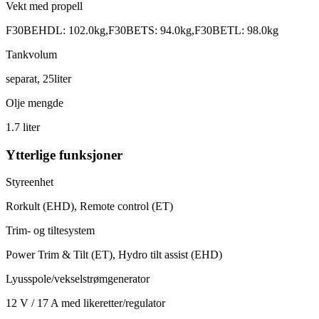
Vekt med propell
F30BEHDL: 102.0kg,F30BETS: 94.0kg,F30BETL: 98.0kg
Tankvolum
separat, 25liter
Olje mengde
1.7 liter
Ytterlige funksjoner
Styreenhet
Rorkult (EHD), Remote control (ET)
Trim- og tiltesystem
Power Trim & Tilt (ET), Hydro tilt assist (EHD)
Lyusspole/vekselstrømgenerator
12 V / 17 A med likeretter/regulator