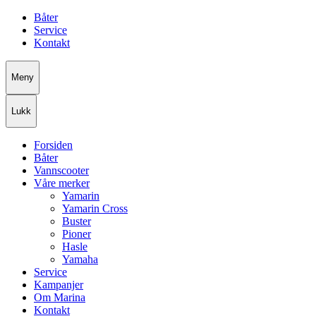
Båter
Service
Kontakt
Meny
Lukk
Forsiden
Båter
Vannscooter
Våre merker
Yamarin
Yamarin Cross
Buster
Pioner
Hasle
Yamaha
Service
Kampanjer
Om Marina
Kontakt