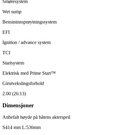
Smøresystem
Wet sump
Bensininnsprøytningssystem
EFI
Ignition / advance system
TCI
Startsystem
Elektrisk med Prime Start™
Girutvekslingsforhold
2.00 (26:13)
Dimensjoner
Anbefalt høyde på båtens akterspeil
S414 mm L:536mm