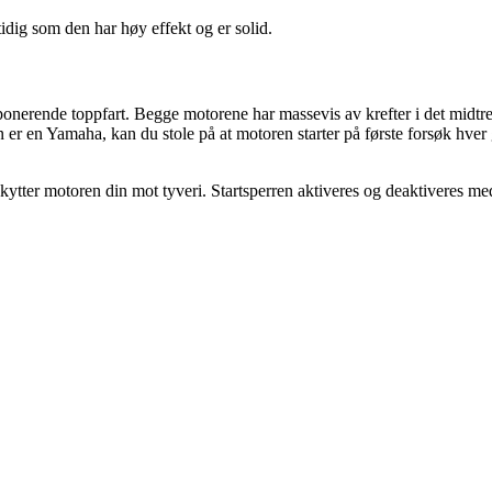
tidig som den har høy effekt og er solid.
rende toppfart. Begge motorene har massevis av krefter i det midtre tur
n er en Yamaha, kan du stole på at motoren starter på første forsøk hve
ter motoren din mot tyveri. Startsperren aktiveres og deaktiveres med 