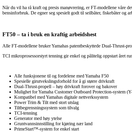
Når du vil ha rå kraft og presis manøvrering, er FT-modellene våre det
bensinforbruk. De egner seg spesielt godt til seilbåter, fiskebåter og ar
FT50 – ta i bruk en kraftig arbeidshest
Alle FT-modellene bruker Yamahas patentbeskyttede Dual-Thrust-propell
TCI mikroprosessorstyrt tenning gir enkel og pålitelig oppstart året ru
Alle funksjonene til og fordelene med Yamaha F50
Spesielle girutvekslingsforhold for å gi større drivkraft
Dual-Thrust-propell – høy drivkraft forover og bakover
Mulighet for Yamaha Customer Outboard Protection-system (
Kompatibel med Yamahas digitale nettverkssystem
Power Trim & Tilt med stort utslag
Tiltbegrensningssystem som tilvalg
TCI-tenning
Generator med høy ytelse
Gruntvannsinnstilling for kjøring nær land
PrimeStart™-system for enkel start