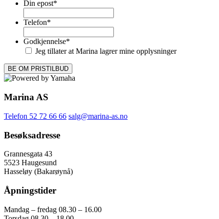
Din epost
*
Telefon
*
Godkjennelse
*
Jeg tillater at Marina lagrer mine opplysninger
Marina AS
Telefon 52 72 66 66
salg@marina-as.no
Besøksadresse
Grannesgata 43
5523 Haugesund
Hasseløy (Bakarøynå)
Åpningstider
Mandag – fredag 08.30 – 16.00
Torsdag 08.30 – 18.00