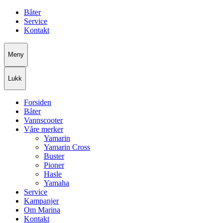
Båter
Service
Kontakt
Meny
Lukk
Forsiden
Båter
Vannscooter
Våre merker
Yamarin
Yamarin Cross
Buster
Pioner
Hasle
Yamaha
Service
Kampanjer
Om Marina
Kontakt